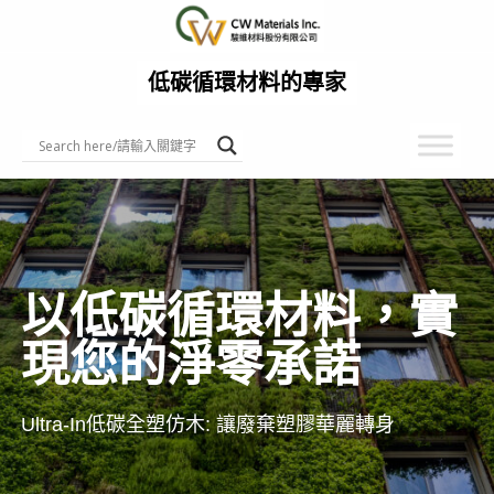
跳
至
主
低碳循環材料的專家
要
內
容
以低碳循環材料，實
現您的淨零承諾
Ultra-In低碳全塑仿木: 讓廢棄塑膠華麗轉身